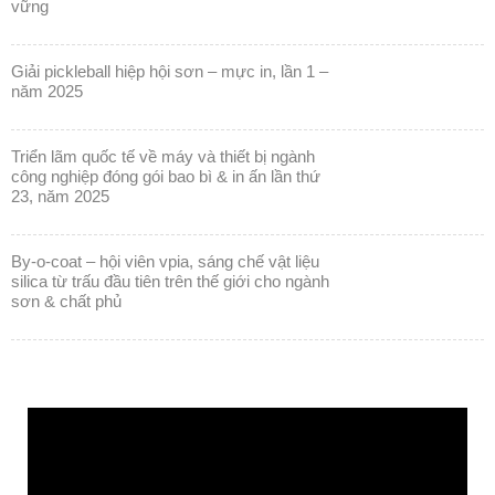
vững
giải pickleball hiệp hội sơn – mực in, lần 1 –
năm 2025
triển lãm quốc tế về máy và thiết bị ngành
công nghiệp đóng gói bao bì & in ấn lần thứ
23, năm 2025
by-o-coat – hội viên vpia, sáng chế vật liệu
silica từ trấu đầu tiên trên thế giới cho ngành
sơn & chất phủ
Trình
chơi
Video