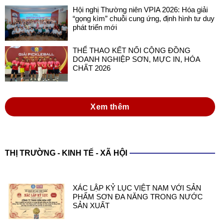
Hội nghị Thường niên VPIA 2026: Hóa giải
“gọng kìm” chuỗi cung ứng, định hình tư duy
phát triển mới
THỂ THAO KẾT NỐI CỘNG ĐỒNG
DOANH NGHIỆP SƠN, MỰC IN, HÓA
CHẤT 2026
Xem thêm
THỊ TRƯỜNG - KINH TẾ - XÃ HỘI
XÁC LẬP KỶ LỤC VIỆT NAM VỚI SẢN
PHẨM SƠN ĐA NĂNG TRONG NƯỚC
SẢN XUẤT