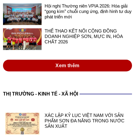
Hội nghị Thường niên VPIA 2026: Hóa giải
“gọng kìm” chuỗi cung ứng, định hình tư duy
phát triển mới
THỂ THAO KẾT NỐI CỘNG ĐỒNG
DOANH NGHIỆP SƠN, MỰC IN, HÓA
CHẤT 2026
Xem thêm
THỊ TRƯỜNG - KINH TẾ - XÃ HỘI
XÁC LẬP KỶ LỤC VIỆT NAM VỚI SẢN
PHẨM SƠN ĐA NĂNG TRONG NƯỚC
SẢN XUẤT