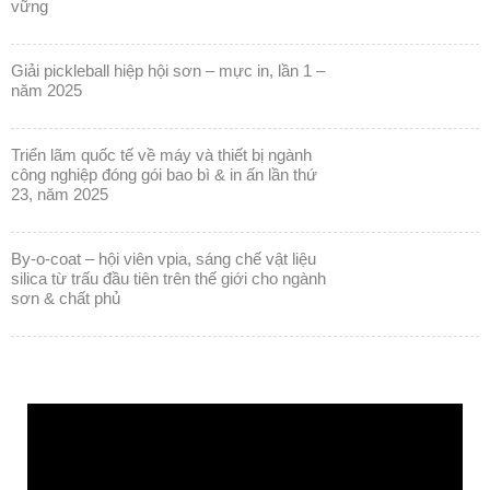
vững
giải pickleball hiệp hội sơn – mực in, lần 1 –
năm 2025
triển lãm quốc tế về máy và thiết bị ngành
công nghiệp đóng gói bao bì & in ấn lần thứ
23, năm 2025
by-o-coat – hội viên vpia, sáng chế vật liệu
silica từ trấu đầu tiên trên thế giới cho ngành
sơn & chất phủ
Trình
chơi
Video