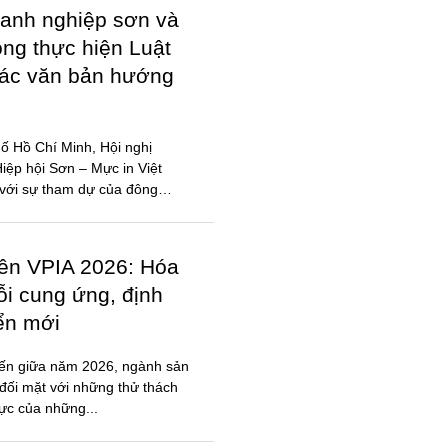
anh nghiệp sơn và
ong thực hiện Luật
các văn bản hướng
ố Hồ Chí Minh, Hội nghị
ệp hội Sơn – Mực in Việt
với sự tham dự của đông
iên VPIA 2026: Hóa
ỗi cung ứng, định
iển mới
đến giữa năm 2026, ngành sản
đối mặt với những thử thách
lực của những...