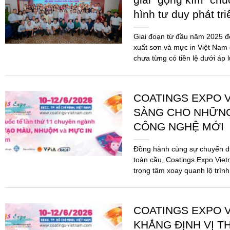
hình tư duy phát tr
Giai đoạn từ đầu năm 2025 
xuất sơn và mực in Việt Nam 
chưa từng có tiền lệ dưới áp 
COATINGS EXPO V
SÀNG CHO NHỮN
CÔNG NGHỆ MỚI
Đồng hành cùng sự chuyển d
toàn cầu, Coatings Expo Viet
trọng tâm xoay quanh lộ trình
pháp...
COATINGS EXPO V
KHẲNG ĐỊNH VỊ T