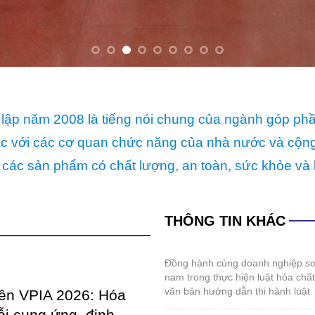
lập năm 2008 là tiếng nói chung của ngành góp ph
p tác với các cơ quan chức năng của nhà nước và cộ
 các sản phẩm có chất lượng, an toàn, sức khỏe và 
THÔNG TIN KHÁC
đồng hành cùng doanh nghiệp sơn và mực in việt
nam trong thực hiện luật hóa chấ
văn bản hướng dẫn thi hành luật
iên VPIA 2026: Hóa
ỗi cung ứng, định