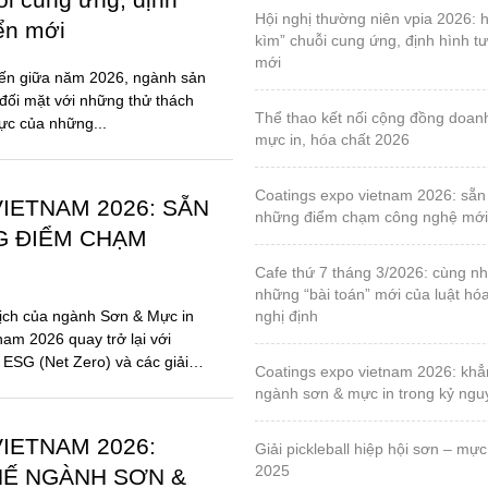
hội nghị thường niên vpia 2026: hóa giải “gọng
iển mới
kìm” chuỗi cung ứng, định hình tư
mới
đến giữa năm 2026, ngành sản
đối mặt với những thử thách
thể thao kết nối cộng đồng doanh nghiệp sơn,
lực của những...
mực in, hóa chất 2026
coatings expo vietnam 2026: sẵn sàng cho
IETNAM 2026: SẴN
những điểm chạm công nghệ mới
G ĐIỂM CHẠM
cafe thứ 7 tháng 3/2026: cùng nhau tháo gỡ
những “bài toán” mới của luật hó
ịch của ngành Sơn & Mực in
nghị định
nam 2026 quay trở lại với
 ESG (Net Zero) và các giải
coatings expo vietnam 2026: khẳng định vị thế
ngành sơn & mực in trong kỷ ng
IETNAM 2026:
giải pickleball hiệp hội sơn – mực in, lần 1 – năm
2025
HẾ NGÀNH SƠN &