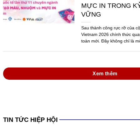
MỰC IN TRONG K
VỮNG
Sau thành công rực rỡ của c
Vietnam 2026 chính thức quay
toàn mới. Đây không chỉ là m
mà...
Xem thêm
TIN TỨC HIỆP HỘI