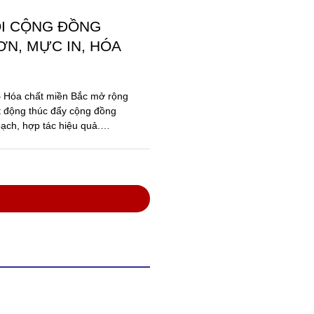
ỐI CỘNG ĐỒNG
N, MỰC IN, HÓA
 – Hóa chất miền Bắc mở rộng
t động thúc đẩy cộng đồng
ạch, hợp tác hiệu quả.