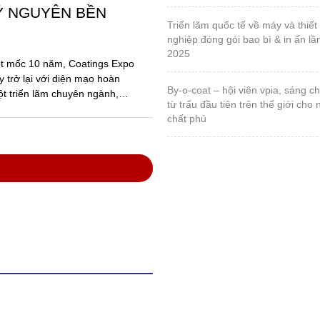
Ỷ NGUYÊN BỀN
triển lãm quốc tế về máy và thiết bị ngành công
nghiệp đóng gói bao bì & in ấn lầ
2025
ột mốc 10 năm, Coatings Expo
 trở lại với diện mạo hoàn
by-o-coat – hội viên vpia, sáng chế vật liệu silica
ột triển lãm chuyên ngành,
từ trấu đầu tiên trên thế giới cho
chất phủ