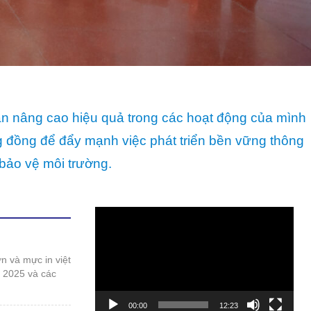
ần nâng cao hiệu quả trong các hoạt động của mình
ng đồng để đẩy mạnh việc phát triển bền vững thông
bảo vệ môi trường.
Trình
chơi
Video
t 2025 và các
00:00
12:23