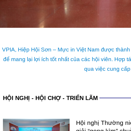
VPIA, Hiệp Hội Sơn – Mực in Việt Nam được thành 
để mang lại lợi ích tốt nhất của các hội viên. Hợ
qua việc cung cấp
HỘI NGHỊ - HỘI CHỢ - TRIỂN LÃM
Hội nghị Thường n
giải “gọng kìm” chu