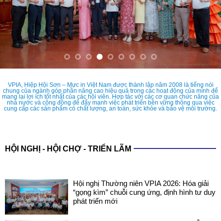
VPIA, Hiệp Hội Sơn – Mực in Việt Nam được thành lập năm 2008 là tiếng nói
chung của ngành góp phần nâng cao hiệu quả trong các hoạt động của mình để
mang lại lợi ích tốt nhất của các hội viên. Hợp tác với các cơ quan chức năng của
nhà nước và cộng đồng để đẩy mạnh việc phát triển bền vững thông qua việc
cung cấp các sản phẩm có chất lượng, an toàn, sức khỏe và bảo vệ môi trường.
HỘI NGHỊ - HỘI CHỢ - TRIỂN LÃM
Hội nghị Thường niên VPIA 2026: Hóa giải
“gọng kìm” chuỗi cung ứng, định hình tư duy
phát triển mới