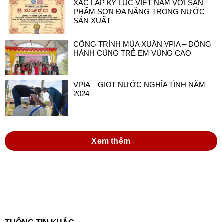
XÁC LẬP KỶ LỤC VIỆT NAM VỚI SẢN
PHẨM SƠN ĐA NĂNG TRONG NƯỚC
SẢN XUẤT
CÔNG TRÌNH MÙA XUÂN VPIA – ĐỒNG
HÀNH CÙNG TRẺ EM VÙNG CAO
VPIA – GIỌT NƯỚC NGHĨA TÌNH NĂM
2024
Xem thêm