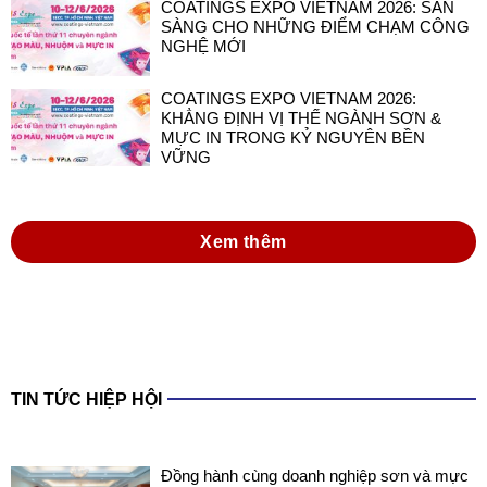
COATINGS EXPO VIETNAM 2026: SẴN
SÀNG CHO NHỮNG ĐIỂM CHẠM CÔNG
NGHỆ MỚI
COATINGS EXPO VIETNAM 2026:
KHẲNG ĐỊNH VỊ THẾ NGÀNH SƠN &
MỰC IN TRONG KỶ NGUYÊN BỀN
VỮNG
Xem thêm
TIN TỨC HIỆP HỘI
Đồng hành cùng doanh nghiệp sơn và mực