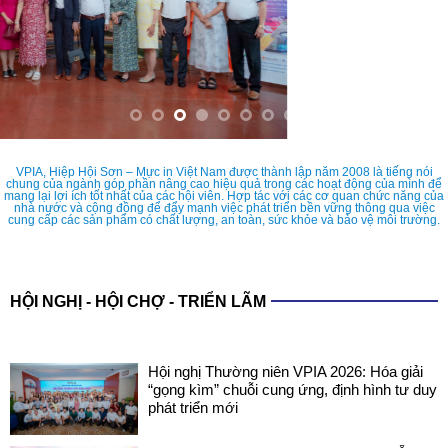
VPIA, Hiệp Hội Sơn – Mực in Việt Nam được thành lập năm 2008 là tiếng nói
chung của ngành góp phần nâng cao hiệu quả trong các hoạt động của mình để
mang lại lợi ích tốt nhất của các hội viên. Hợp tác với các cơ quan chức năng của
nhà nước và cộng đồng để đẩy mạnh việc phát triển bền vững thông qua việc
cung cấp các sản phẩm có chất lượng, an toàn, sức khỏe và bảo vệ môi trường.
HỘI NGHỊ - HỘI CHỢ - TRIỂN LÃM
Hội nghị Thường niên VPIA 2026: Hóa giải
“gọng kìm” chuỗi cung ứng, định hình tư duy
phát triển mới