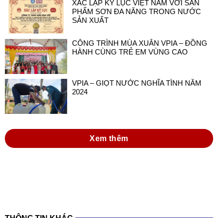
XÁC LẬP KỶ LỤC VIỆT NAM VỚI SẢN
PHẨM SƠN ĐA NĂNG TRONG NƯỚC
SẢN XUẤT
CÔNG TRÌNH MÙA XUÂN VPIA – ĐỒNG
HÀNH CÙNG TRẺ EM VÙNG CAO
VPIA – GIỌT NƯỚC NGHĨA TÌNH NĂM
2024
Xem thêm