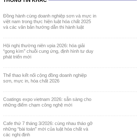
và các văn bản hướng dẫn thi hành luật
hội nghị thường niên vpia 2026: hóa giải
“gọng kìm” chuỗi cung ứng, định hình tư duy
phát triển mới
thể thao kết nối cộng đồng doanh nghiệp
sơn, mực in, hóa chất 2026
coatings expo vietnam 2026: sẵn sàng cho
những điểm chạm công nghệ mới
cafe thứ 7 tháng 3/2026: cùng nhau tháo gỡ
những “bài toán” mới của luật hóa chất và
các nghị định
coatings expo vietnam 2026: khẳng định vị
thế ngành sơn & mực in trong kỷ nguyên bền