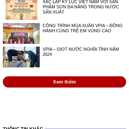
CÔNG TRÌNH MÙA XUÂN VPIA – ĐỒNG
HÀNH CÙNG TRẺ EM VÙNG CAO
VPIA – GIỌT NƯỚC NGHĨA TÌNH NĂM
2024
Xem thêm
THÔNG TIN KHÁC
đồng hành cùng doanh nghiệp sơn và mực in
việt nam trong thực hiện luật hóa chất 2025