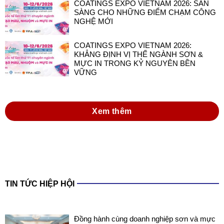
COATINGS EXPO VIETNAM 2026:
KHẲNG ĐỊNH VỊ THẾ NGÀNH SƠN &
MỰC IN TRONG KỶ NGUYÊN BỀN
VỮNG
Xem thêm
TIN TỨC HIỆP HỘI
Đồng hành cùng doanh nghiệp sơn và mực
in Việt Nam trong thực hiện Luật Hóa chất
2025 và các văn bản hướng dẫn thi hành
Luật