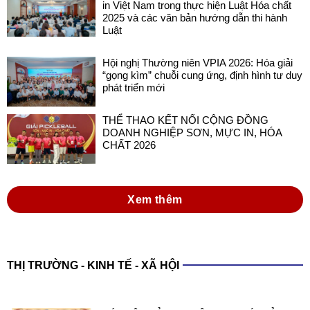
Hội nghị Thường niên VPIA 2026: Hóa giải
“gọng kìm” chuỗi cung ứng, định hình tư duy
phát triển mới
THỂ THAO KẾT NỐI CỘNG ĐỒNG
DOANH NGHIỆP SƠN, MỰC IN, HÓA
CHẤT 2026
Xem thêm
THỊ TRƯỜNG - KINH TẾ - XÃ HỘI
XÁC LẬP KỶ LỤC VIỆT NAM VỚI SẢN
PHẨM SƠN ĐA NĂNG TRONG NƯỚC
SẢN XUẤT