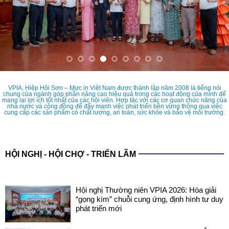
VPIA, Hiệp Hội Sơn – Mực in Việt Nam được thành lập năm 2008 là tiếng nói
chung của ngành góp phần nâng cao hiệu quả trong các hoạt động của mình để
mang lại lợi ích tốt nhất của các hội viên. Hợp tác với các cơ quan chức năng của
nhà nước và cộng đồng để đẩy mạnh việc phát triển bền vững thông qua việc
cung cấp các sản phẩm có chất lượng, an toàn, sức khỏe và bảo vệ môi trường.
HỘI NGHỊ - HỘI CHỢ - TRIỂN LÃM
Hội nghị Thường niên VPIA 2026: Hóa giải
“gọng kìm” chuỗi cung ứng, định hình tư duy
phát triển mới
COATINGS EXPO VIETNAM 2026: SẴN
SÀNG CHO NHỮNG ĐIỂM CHẠM CÔNG
NGHỆ MỚI