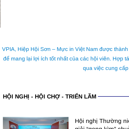
VPIA, Hiệp Hội Sơn – Mực in Việt Nam được thành 
để mang lại lợi ích tốt nhất của các hội viên. Hợ
qua việc cung cấp
HỘI NGHỊ - HỘI CHỢ - TRIỂN LÃM
Hội nghị Thường n
giải “gọng kìm” chu