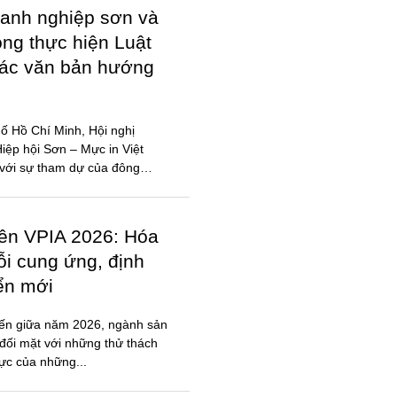
anh nghiệp sơn và
ong thực hiện Luật
các văn bản hướng
ố Hồ Chí Minh, Hội nghị
ệp hội Sơn – Mực in Việt
với sự tham dự của đông
iên VPIA 2026: Hóa
ỗi cung ứng, định
iển mới
đến giữa năm 2026, ngành sản
đối mặt với những thử thách
lực của những...