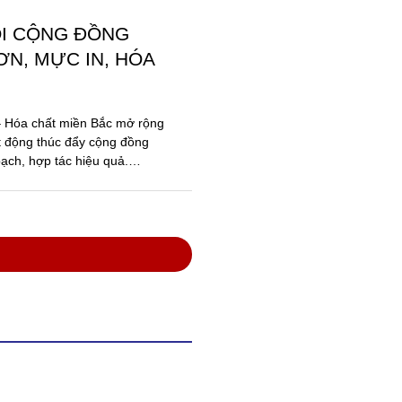
ỐI CỘNG ĐỒNG
N, MỰC IN, HÓA
 – Hóa chất miền Bắc mở rộng
t động thúc đẩy cộng đồng
ạch, hợp tác hiệu quả.