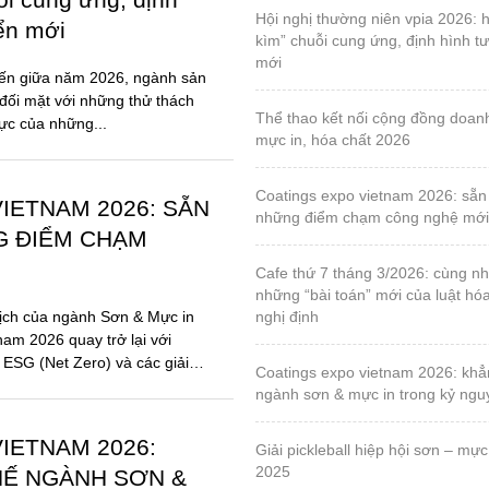
hội nghị thường niên vpia 2026: hóa giải “gọng
iển mới
kìm” chuỗi cung ứng, định hình tư
mới
đến giữa năm 2026, ngành sản
đối mặt với những thử thách
thể thao kết nối cộng đồng doanh nghiệp sơn,
lực của những...
mực in, hóa chất 2026
coatings expo vietnam 2026: sẵn sàng cho
IETNAM 2026: SẴN
những điểm chạm công nghệ mới
G ĐIỂM CHẠM
cafe thứ 7 tháng 3/2026: cùng nhau tháo gỡ
những “bài toán” mới của luật hó
ịch của ngành Sơn & Mực in
nghị định
nam 2026 quay trở lại với
 ESG (Net Zero) và các giải
coatings expo vietnam 2026: khẳng định vị thế
ngành sơn & mực in trong kỷ ng
IETNAM 2026:
giải pickleball hiệp hội sơn – mực in, lần 1 – năm
2025
HẾ NGÀNH SƠN &