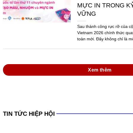
MỰC IN TRONG K
VỮNG
Sau thành công rực rỡ của c
Vietnam 2026 chính thức quay
toàn mới. Đây không chỉ là m
mà...
Xem thêm
TIN TỨC HIỆP HỘI