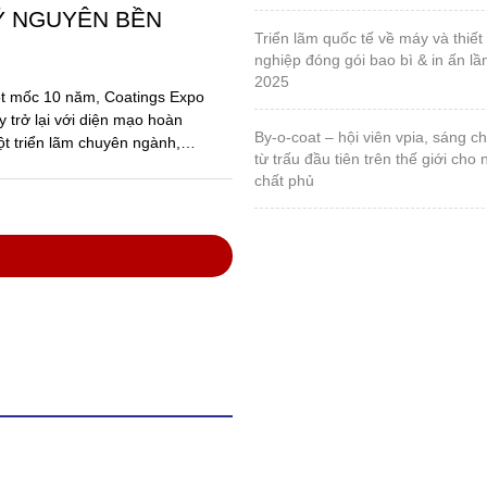
Ỷ NGUYÊN BỀN
triển lãm quốc tế về máy và thiết bị ngành công
nghiệp đóng gói bao bì & in ấn lầ
2025
ột mốc 10 năm, Coatings Expo
 trở lại với diện mạo hoàn
by-o-coat – hội viên vpia, sáng chế vật liệu silica
ột triển lãm chuyên ngành,
từ trấu đầu tiên trên thế giới cho
chất phủ