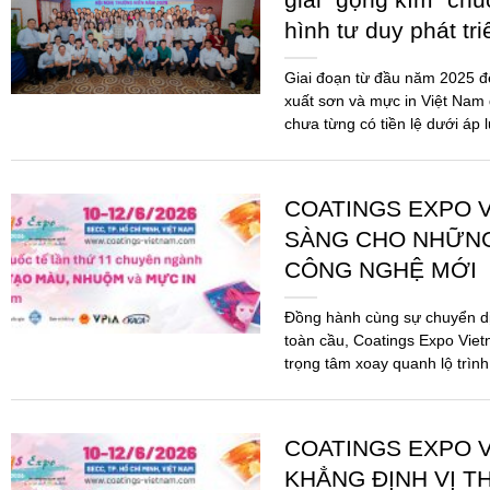
hình tư duy phát tr
Giai đoạn từ đầu năm 2025 
xuất sơn và mực in Việt Nam 
chưa từng có tiền lệ dưới áp 
COATINGS EXPO V
SÀNG CHO NHỮN
CÔNG NGHỆ MỚI
Đồng hành cùng sự chuyển d
toàn cầu, Coatings Expo Viet
trọng tâm xoay quanh lộ trình
pháp...
COATINGS EXPO V
KHẲNG ĐỊNH VỊ T