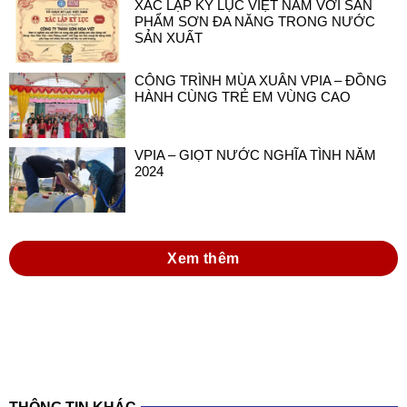
XÁC LẬP KỶ LỤC VIỆT NAM VỚI SẢN
PHẨM SƠN ĐA NĂNG TRONG NƯỚC
SẢN XUẤT
CÔNG TRÌNH MÙA XUÂN VPIA – ĐỒNG
HÀNH CÙNG TRẺ EM VÙNG CAO
VPIA – GIỌT NƯỚC NGHĨA TÌNH NĂM
2024
Xem thêm