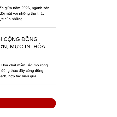
đến giữa năm 2026, ngành sản
đối mặt với những thử thách
lực của những...
ỐI CỘNG ĐỒNG
N, MỰC IN, HÓA
 – Hóa chất miền Bắc mở rộng
t động thúc đẩy cộng đồng
ạch, hợp tác hiệu quả.