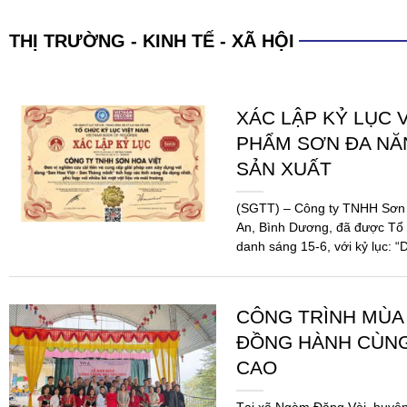
THỊ TRƯỜNG - KINH TẾ - XÃ HỘI
XÁC LẬP KỶ LỤC 
PHẨM SƠN ĐA N
SẢN XUẤT
(SGTT) – Công ty TNHH Sơn H
An, Bình Dương, đã được Tổ 
danh sáng 15-6, với kỷ lục: “
CÔNG TRÌNH MÙA 
ĐỒNG HÀNH CÙNG
CAO