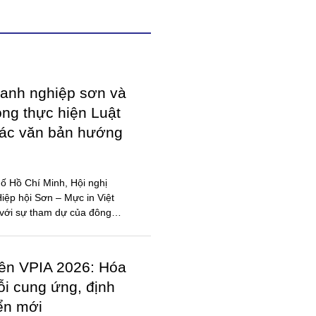
anh nghiệp sơn và
ong thực hiện Luật
các văn bản hướng
ố Hồ Chí Minh, Hội nghị
ệp hội Sơn – Mực in Việt
với sự tham dự của đông
iên VPIA 2026: Hóa
ỗi cung ứng, định
iển mới