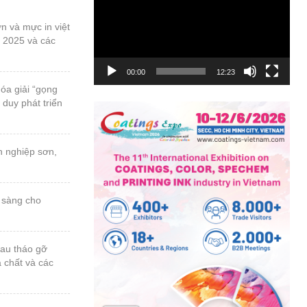
Video
t 2025 và các
00:00
12:23
 duy phát triển
a chất và các