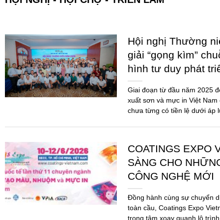
Hội nghị Thường n
giải “gọng kìm” chu
hình tư duy phát tr
Giai đoạn từ đầu năm 2025 
xuất sơn và mực in Việt Nam 
chưa từng có tiền lệ dưới áp 
COATINGS EXPO V
SÀNG CHO NHỮN
CÔNG NGHỆ MỚI
Đồng hành cùng sự chuyển d
toàn cầu, Coatings Expo Viet
trọng tâm xoay quanh lộ trình