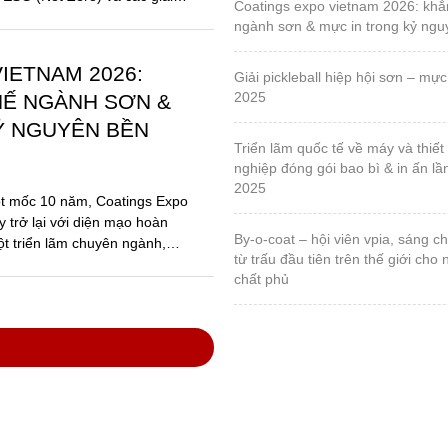
coatings expo vietnam 2026: khẳng định vị thế
ngành sơn & mực in trong kỷ ng
IETNAM 2026:
giải pickleball hiệp hội sơn – mực in, lần 1 – năm
2025
HẾ NGÀNH SƠN &
Ỷ NGUYÊN BỀN
triển lãm quốc tế về máy và thiết bị ngành công
nghiệp đóng gói bao bì & in ấn lầ
2025
ột mốc 10 năm, Coatings Expo
 trở lại với diện mạo hoàn
by-o-coat – hội viên vpia, sáng chế vật liệu silica
ột triển lãm chuyên ngành,
từ trấu đầu tiên trên thế giới cho
chất phủ