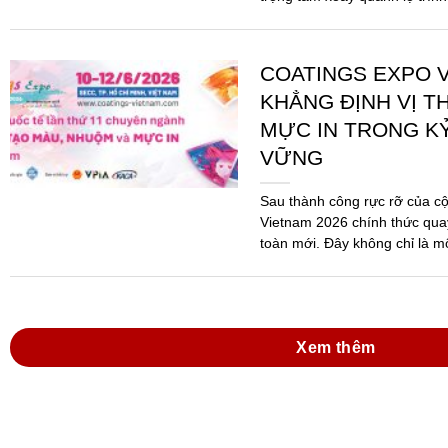
pháp...
COATINGS EXPO V
KHẲNG ĐỊNH VỊ T
MỰC IN TRONG K
VỮNG
Sau thành công rực rỡ của c
Vietnam 2026 chính thức quay
toàn mới. Đây không chỉ là m
mà...
Xem thêm