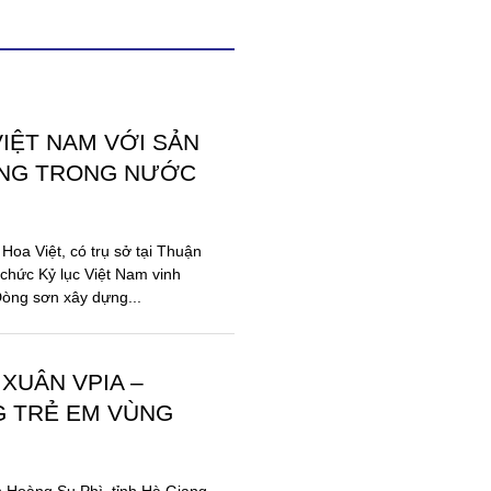
VIỆT NAM VỚI SẢN
ĂNG TRONG NƯỚC
oa Việt, có trụ sở tại Thuận
chức Kỷ lục Việt Nam vinh
Dòng sơn xây dựng...
XUÂN VPIA –
 TRẺ EM VÙNG