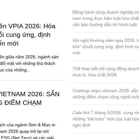
đồng hành cùng doanh nghiệp sơn và mực in việt
nam trong thực hiện luật hóa chấ
văn bản hướng dẫn thi hành luật
iên VPIA 2026: Hóa
ỗi cung ứng, định
hội nghị thường niên vpia 2026: hóa giải “gọng
iển mới
kìm” chuỗi cung ứng, định hình tư
mới
đến giữa năm 2026, ngành sản
đối mặt với những thử thách
thể thao kết nối cộng đồng doanh nghiệp sơn,
lực của những...
mực in, hóa chất 2026
coatings expo vietnam 2026: sẵn sàng cho
IETNAM 2026: SẴN
những điểm chạm công nghệ mới
G ĐIỂM CHẠM
cafe thứ 7 tháng 3/2026: cùng nhau tháo gỡ
những “bài toán” mới của luật hó
ịch của ngành Sơn & Mực in
nghị định
nam 2026 quay trở lại với
 ESG (Net Zero) và các giải