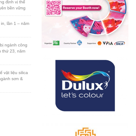
uyên bền vững
n thứ 23, năm
 ngành sơn &