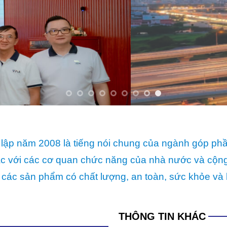
lập năm 2008 là tiếng nói chung của ngành góp ph
p tác với các cơ quan chức năng của nhà nước và cộ
 các sản phẩm có chất lượng, an toàn, sức khỏe và 
THÔNG TIN KHÁC