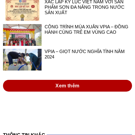
XÁC LẬP KỶ LỤC VIỆT NAM VỚI SẢN
PHẨM SƠN ĐA NĂNG TRONG NƯỚC
SẢN XUẤT
CÔNG TRÌNH MÙA XUÂN VPIA – ĐỒNG
HÀNH CÙNG TRẺ EM VÙNG CAO
VPIA – GIỌT NƯỚC NGHĨA TÌNH NĂM
2024
Xem thêm