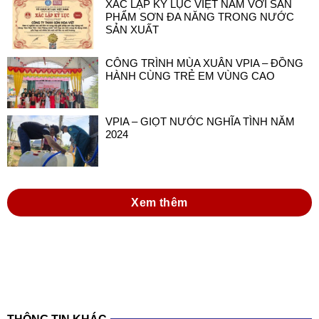
XÁC LẬP KỶ LỤC VIỆT NAM VỚI SẢN
PHẨM SƠN ĐA NĂNG TRONG NƯỚC
SẢN XUẤT
CÔNG TRÌNH MÙA XUÂN VPIA – ĐỒNG
HÀNH CÙNG TRẺ EM VÙNG CAO
VPIA – GIỌT NƯỚC NGHĨA TÌNH NĂM
2024
Xem thêm