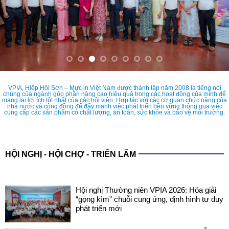
VPIA, Hiệp Hội Sơn – Mực in Việt Nam được thành lập năm 2008 là tiếng nói
chung của ngành góp phần nâng cao hiệu quả trong các hoạt động của mình để
mang lại lợi ích tốt nhất của các hội viên. Hợp tác với các cơ quan chức năng của
nhà nước và cộng đồng để đẩy mạnh việc phát triển bền vững thông qua việc
cung cấp các sản phẩm có chất lượng, an toàn, sức khỏe và bảo vệ môi trường.
HỘI NGHỊ - HỘI CHỢ - TRIỂN LÃM
Hội nghị Thường niên VPIA 2026: Hóa giải
“gọng kìm” chuỗi cung ứng, định hình tư duy
phát triển mới