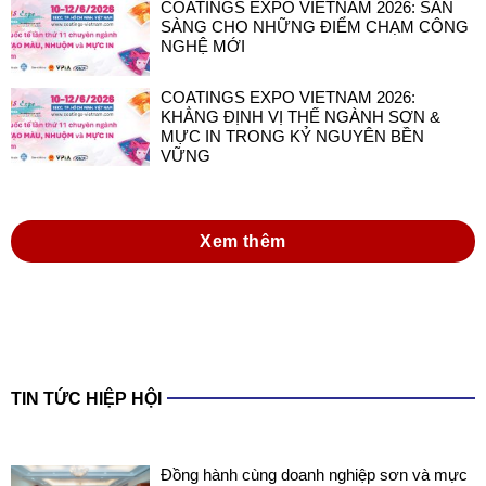
COATINGS EXPO VIETNAM 2026: SẴN
SÀNG CHO NHỮNG ĐIỂM CHẠM CÔNG
NGHỆ MỚI
COATINGS EXPO VIETNAM 2026:
KHẲNG ĐỊNH VỊ THẾ NGÀNH SƠN &
MỰC IN TRONG KỶ NGUYÊN BỀN
VỮNG
Xem thêm
TIN TỨC HIỆP HỘI
Đồng hành cùng doanh nghiệp sơn và mực