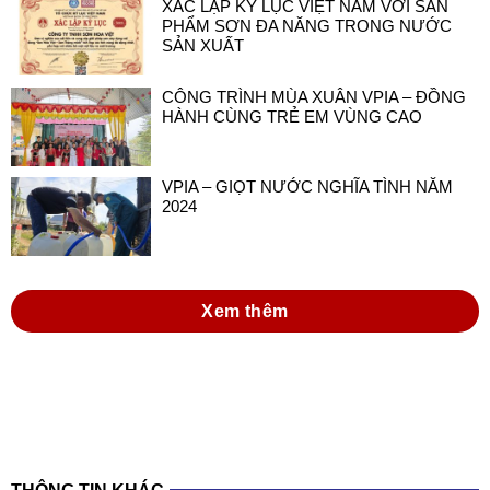
XÁC LẬP KỶ LỤC VIỆT NAM VỚI SẢN
PHẨM SƠN ĐA NĂNG TRONG NƯỚC
SẢN XUẤT
CÔNG TRÌNH MÙA XUÂN VPIA – ĐỒNG
HÀNH CÙNG TRẺ EM VÙNG CAO
VPIA – GIỌT NƯỚC NGHĨA TÌNH NĂM
2024
Xem thêm