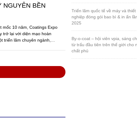
Ỷ NGUYÊN BỀN
triển lãm quốc tế về máy và thiết bị ngành công
nghiệp đóng gói bao bì & in ấn lầ
2025
ột mốc 10 năm, Coatings Expo
 trở lại với diện mạo hoàn
by-o-coat – hội viên vpia, sáng chế vật liệu silica
ột triển lãm chuyên ngành,
từ trấu đầu tiên trên thế giới cho
chất phủ