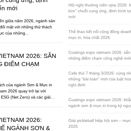
hội nghị thường niên vpia 2026: hóa giải “gọng
iển mới
kìm” chuỗi cung ứng, định hình tư
mới
đến giữa năm 2026, ngành sản
đối mặt với những thử thách
thể thao kết nối cộng đồng doanh nghiệp sơn,
lực của những...
mực in, hóa chất 2026
coatings expo vietnam 2026: sẵn sàng cho
IETNAM 2026: SẴN
những điểm chạm công nghệ mới
G ĐIỂM CHẠM
cafe thứ 7 tháng 3/2026: cùng nhau tháo gỡ
những “bài toán” mới của luật hó
ịch của ngành Sơn & Mực in
nghị định
nam 2026 quay trở lại với
 ESG (Net Zero) và các giải
coatings expo vietnam 2026: khẳng định vị thế
ngành sơn & mực in trong kỷ ng
IETNAM 2026:
giải pickleball hiệp hội sơn – mực in, lần 1 – năm
2025
HẾ NGÀNH SƠN &