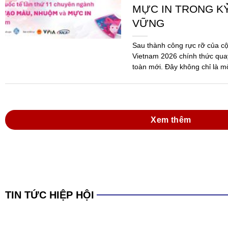
MỰC IN TRONG K
VỮNG
Sau thành công rực rỡ của c
Vietnam 2026 chính thức quay
toàn mới. Đây không chỉ là m
mà...
Xem thêm
TIN TỨC HIỆP HỘI