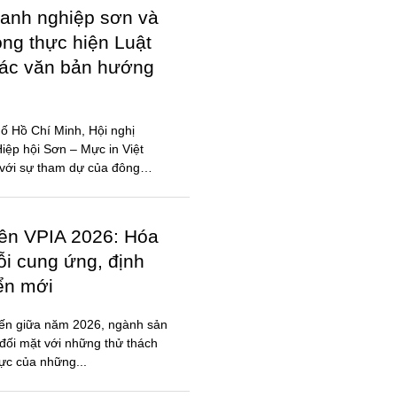
anh nghiệp sơn và
ong thực hiện Luật
các văn bản hướng
ố Hồ Chí Minh, Hội nghị
ệp hội Sơn – Mực in Việt
với sự tham dự của đông
iên VPIA 2026: Hóa
ỗi cung ứng, định
iển mới
đến giữa năm 2026, ngành sản
đối mặt với những thử thách
lực của những...