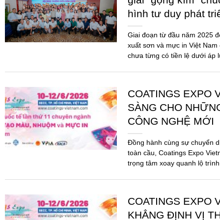
hình tư duy phát tr
Giai đoạn từ đầu năm 2025 
xuất sơn và mực in Việt Nam 
chưa từng có tiền lệ dưới áp 
COATINGS EXPO V
SÀNG CHO NHỮN
CÔNG NGHỆ MỚI
Đồng hành cùng sự chuyển d
toàn cầu, Coatings Expo Viet
trọng tâm xoay quanh lộ trình
pháp...
COATINGS EXPO V
KHẲNG ĐỊNH VỊ T