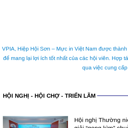
VPIA, Hiệp Hội Sơn – Mực in Việt Nam được thành 
để mang lại lợi ích tốt nhất của các hội viên. Hợ
qua việc cung cấp
HỘI NGHỊ - HỘI CHỢ - TRIỂN LÃM
Hội nghị Thường n
giải “gọng kìm” chu