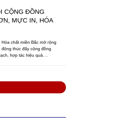
ỐI CỘNG ĐỒNG
N, MỰC IN, HÓA
 – Hóa chất miền Bắc mở rộng
t động thúc đẩy cộng đồng
ạch, hợp tác hiệu quả.