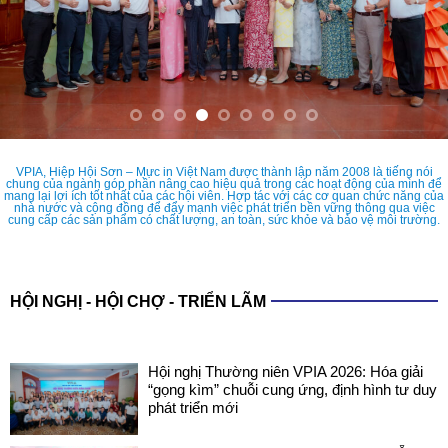
VPIA, Hiệp Hội Sơn – Mực in Việt Nam được thành lập năm 2008 là tiếng nói
chung của ngành góp phần nâng cao hiệu quả trong các hoạt động của mình để
mang lại lợi ích tốt nhất của các hội viên. Hợp tác với các cơ quan chức năng của
nhà nước và cộng đồng để đẩy mạnh việc phát triển bền vững thông qua việc
cung cấp các sản phẩm có chất lượng, an toàn, sức khỏe và bảo vệ môi trường.
HỘI NGHỊ - HỘI CHỢ - TRIỂN LÃM
Hội nghị Thường niên VPIA 2026: Hóa giải
“gọng kìm” chuỗi cung ứng, định hình tư duy
phát triển mới
COATINGS EXPO VIETNAM 2026: SẴN
SÀNG CHO NHỮNG ĐIỂM CHẠM CÔNG
NGHỆ MỚI