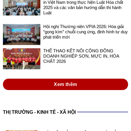
Hội nghị Thường niên VPIA 2026: Hóa giải
“gọng kìm” chuỗi cung ứng, định hình tư duy
phát triển mới
THỂ THAO KẾT NỐI CỘNG ĐỒNG
DOANH NGHIỆP SƠN, MỰC IN, HÓA
CHẤT 2026
Xem thêm
THỊ TRƯỜNG - KINH TẾ - XÃ HỘI
XÁC LẬP KỶ LỤC VIỆT NAM VỚI SẢN
PHẨM SƠN ĐA NĂNG TRONG NƯỚC
SẢN XUẤT