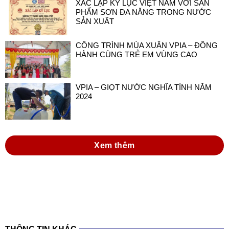
CÔNG TRÌNH MÙA XUÂN VPIA – ĐỒNG
HÀNH CÙNG TRẺ EM VÙNG CAO
VPIA – GIỌT NƯỚC NGHĨA TÌNH NĂM
2024
Xem thêm
THÔNG TIN KHÁC
đồng hành cùng doanh nghiệp sơn và mực in
việt nam trong thực hiện luật hóa chất 2025