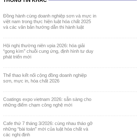
và các văn bản hướng dẫn thi hành luật
hội nghị thường niên vpia 2026: hóa giải
“gọng kìm” chuỗi cung ứng, định hình tư duy
phát triển mới
thể thao kết nối cộng đồng doanh nghiệp
sơn, mực in, hóa chất 2026
coatings expo vietnam 2026: sẵn sàng cho
những điểm chạm công nghệ mới
cafe thứ 7 tháng 3/2026: cùng nhau tháo gỡ
những “bài toán” mới của luật hóa chất và
các nghị định
coatings expo vietnam 2026: khẳng định vị
thế ngành sơn & mực in trong kỷ nguyên bền