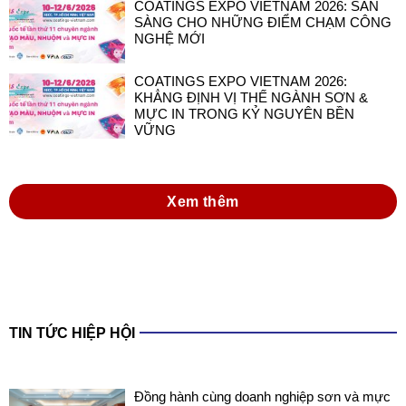
COATINGS EXPO VIETNAM 2026:
KHẲNG ĐỊNH VỊ THẾ NGÀNH SƠN &
MỰC IN TRONG KỶ NGUYÊN BỀN
VỮNG
Xem thêm
TIN TỨC HIỆP HỘI
Đồng hành cùng doanh nghiệp sơn và mực
in Việt Nam trong thực hiện Luật Hóa chất
2025 và các văn bản hướng dẫn thi hành
Luật