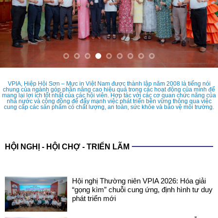
VPIA, Hiệp Hội Sơn – Mực in Việt Nam được thành lập năm 2008 là tiếng nói
chung của ngành góp phần nâng cao hiệu quả trong các hoạt động của mình để
mang lại lợi ích tốt nhất của các hội viên. Hợp tác với các cơ quan chức năng của
nhà nước và cộng đồng để đẩy mạnh việc phát triển bền vững thông qua việc
cung cấp các sản phẩm có chất lượng, an toàn, sức khỏe và bảo vệ môi trường.
HỘI NGHỊ - HỘI CHỢ - TRIỂN LÃM
Hội nghị Thường niên VPIA 2026: Hóa giải
“gọng kìm” chuỗi cung ứng, định hình tư duy
phát triển mới