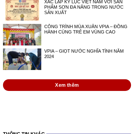
XÁC LẬP KỶ LỤC VIỆT NAM VỚI SẢN
PHẨM SƠN ĐA NĂNG TRONG NƯỚC
SẢN XUẤT
CÔNG TRÌNH MÙA XUÂN VPIA – ĐỒNG
HÀNH CÙNG TRẺ EM VÙNG CAO
VPIA – GIỌT NƯỚC NGHĨA TÌNH NĂM
2024
Xem thêm